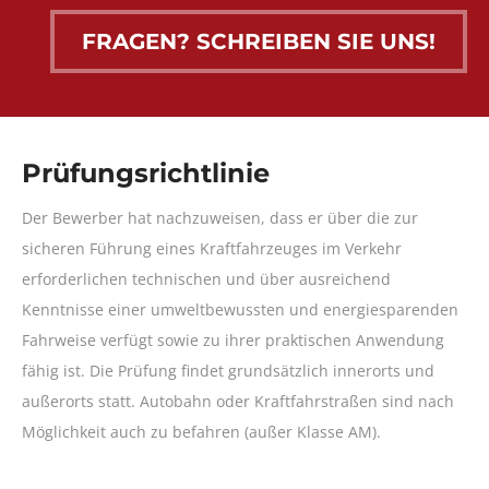
FRAGEN? SCHREIBEN SIE UNS!
Prüfungsrichtlinie
Der Bewerber hat nachzuweisen, dass er über die zur
sicheren Führung eines Kraftfahrzeuges im Verkehr
erforderlichen technischen und über ausreichend
Kenntnisse einer umweltbewussten und energiesparenden
Fahrweise verfügt sowie zu ihrer praktischen Anwendung
fähig ist. Die Prüfung findet grundsätzlich innerorts und
außerorts statt. Autobahn oder Kraftfahrstraßen sind nach
Möglichkeit auch zu befahren (außer Klasse AM).