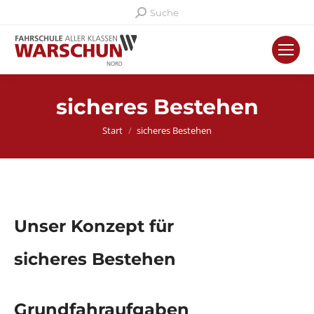
Search:
Suche
sicheres Bestehen
Sie befinden sich hier:
Start
sicheres Bestehen
Unser Konzept für
sicheres Bestehen
Grundfahraufgaben