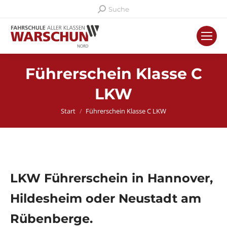
Search:
Suche
Führerschein Klasse C
LKW
Sie befinden sich hier:
Start
Führerschein Klasse C LKW
LKW Führerschein in Hannover,
Hildesheim oder Neustadt am
Rübenberge.