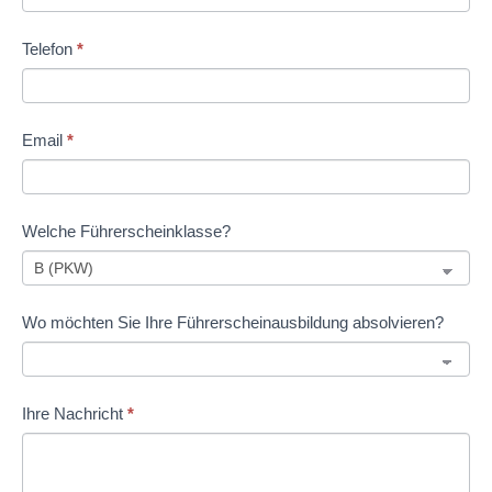
Klasse
menschlich
Telefon
*
bist,
lasse
dieses
Email
*
Feld
leer.
Welche Führerscheinklasse?
Wo möchten Sie Ihre Führerscheinausbildung absolvieren?
Ihre Nachricht
*